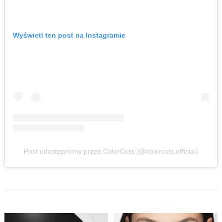
Wyświetl ten post na Instagramie
Post udostępniony przez ColorCuts (@colorcuts.official)