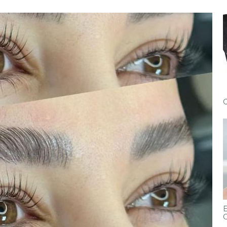
C
E
C